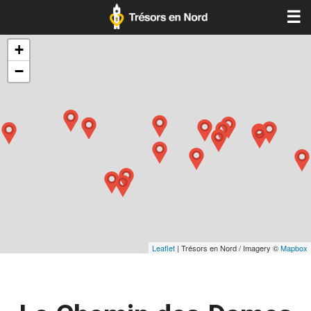
☰
+
−
Leaflet
| Trésors en Nord / Imagery ©
Mapbox