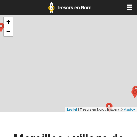
☰
+
−
Leaflet
| Trésors en Nord / Imagery ©
Mapbox