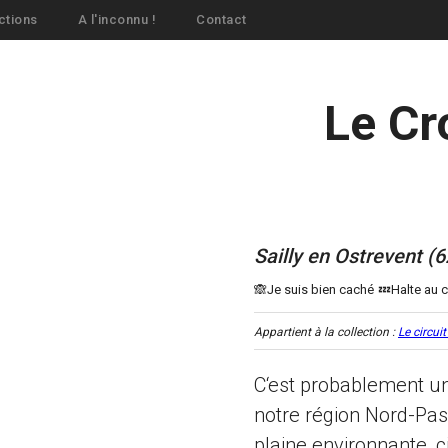
ctions
A l'inconnu !
Contact
Le Cr
Sailly en Ostrevent (
Appartient à la collection :
Le circui
C‘est probablement un 
notre région Nord-Pas
plaine environnante, c