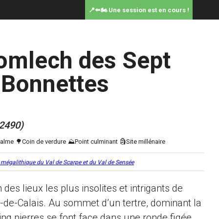
📍⬅️🏍️ Une session est en cours !
omlech des Sept
Bonnettes
62490)
t mégalithique du Val de Scarpe et du Val de Sensée
des lieux les plus insolites et intrigants de
-de-Calais. Au sommet d’un tertre, dominant la
inq pierres se font face dans une ronde figée