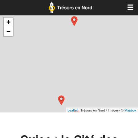
☰
+
−
Leaflet
| Trésors en Nord / Imagery ©
Mapbox