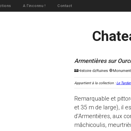
ctions
A l'inconnu !
Contact
Chate
Armentières sur Ourc
Appartient à la collection :
Le Tarden
Remarquable et pitt
et 35 m de large), il 
d'Armentières, aux con
mâchicoulis, meurtriè