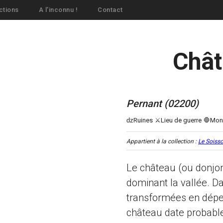
ctions
A l'inconnu !
Contact
Chât
Pernant (02200)
Appartient à la collection :
Le Soisso
Le château (ou donjo
dominant la vallée. Da
transformées en dépe
château date probable