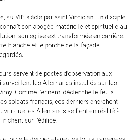
, au VII° siècle par saint Vindicien, un disciple
e connaît son apogée matérielle et spirituelle au
ution, son église est transformée en carrière.
rre blanche et le porche de la façade
vegardés.
tours servent de postes d’observation aux
 surveillent les Allemands installés sur les
t Vimy. Comme l’ennemi déclenche le feu à
 soldats français, ces derniers cherchent
uvrir que les Allemands se fient en réalité à
 nichent sur l’édifice.
 écorne le dernier étage des tours, ramenées