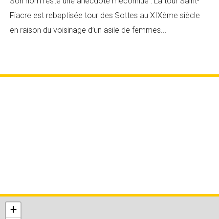
Son nom reste une anecdote méconnue : La tour Saint-
Fiacre est rebaptisée tour des Sottes au XIXème siècle
en raison du voisinage d’un asile de femmes...
+