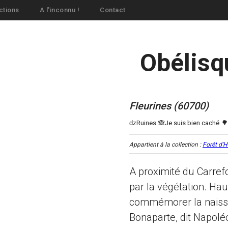
ctions
A l'inconnu !
Contact
Obélisq
Fleurines (60700)
Appartient à la collection :
Forêt d'H
A proximité du Carre
par la végétation. Hau
commémorer la naiss
Bonaparte, dit Napoléo