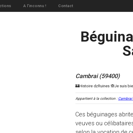
ctions
A l'inconnu !
Contact
Béguina
S
Cambrai (59400)
Appartient à la collection :
Cambrai :
Ces béguinages abri
veuves ou célibataire
selon la vocation de c